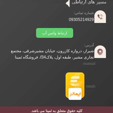
مسیر های ارتباطی
شماره تماس:
09305214929
ارتباط واتس آپ
آدرس:
شیراز، دروازه کازرون، خیابان مشیرشرقی، مجتمع
تجاری مشیر، طبقه اول، پلاکf34، فروشگاه ثمینا
enamad
emals
کلیه حقوق متعلق به ثمینا می باشد.