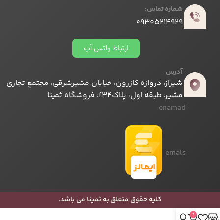
شماره تماس:
09305214929
ارتباط واتس آپ
آدرس:
شیراز، دروازه کازرون، خیابان مشیرشرقی، مجتمع تجاری
مشیر، طبقه اول، پلاکf34، فروشگاه ثمینا
enamad
emals
کلیه حقوق متعلق به ثمینا می باشد.
0