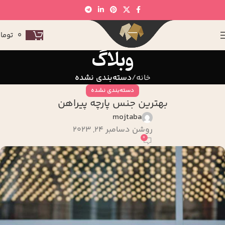
0
توما
وبلاگ
خانه
دسته‌بندی نشده
دسته‌بندی نشده
بهترین جنس پارچه پیراهن
mojtaba
روشن دسامبر 24, 2023
0