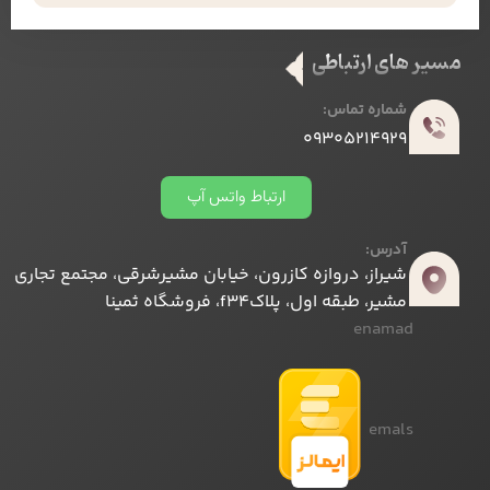
مسیر های ارتباطی
شماره تماس:
09305214929
ارتباط واتس آپ
آدرس:
شیراز، دروازه کازرون، خیابان مشیرشرقی، مجتمع تجاری
مشیر، طبقه اول، پلاکf34، فروشگاه ثمینا
enamad
emals