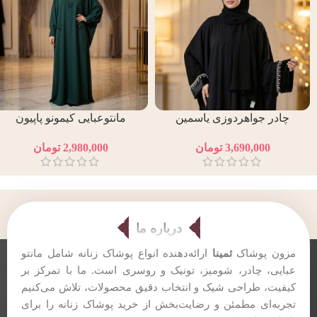
چادر جواهردوزی یاسمین
مانتوعبایی کیمونو پاپیون
نقره‌ای
2,980,000
تومان
3,690,000
تومان
درباره ما
مزون پوشاک
ثمینا
ارائه‌دهنده انواع پوشاک زنانه شامل مانتو
عبایی، چادر، شومیز، تونیک و روسری است. ما با تمرکز بر
کیفیت، طراحی شیک و انتخاب دقیق محصولات، تلاش می‌کنیم
تجربه‌ای مطمئن و رضایت‌بخش از خرید پوشاک زنانه را برای