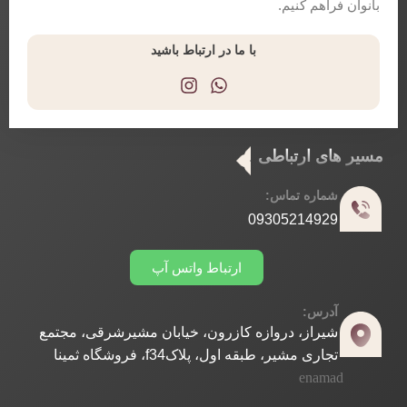
بانوان فراهم کنیم.
با ما در ارتباط باشید
مسیر های ارتباطی
شماره تماس:
09305214929
ارتباط واتس آپ
آدرس:
شیراز، دروازه کازرون، خیابان مشیرشرقی، مجتمع
تجاری مشیر، طبقه اول، پلاکf34، فروشگاه ثمینا
enamad